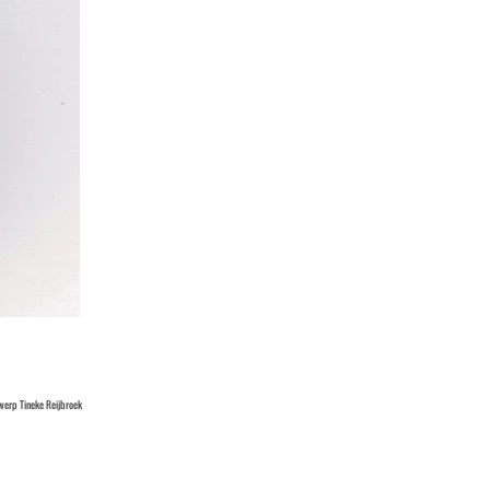
erp Tineke Reijbroek